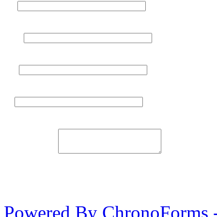
Nom
Prénom
Email
Tél.
Message
Powered By ChronoForms 